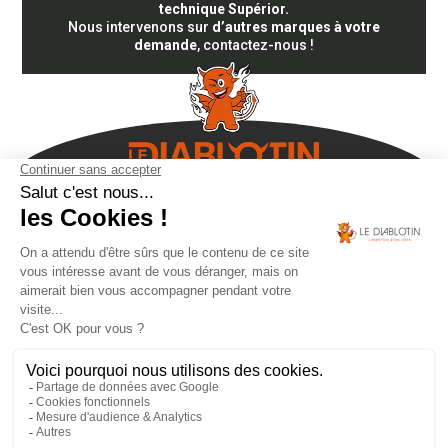
technique Supérior.
Nous intervenons sur
d’autres marques à votre
demande
, contactez-nous !
Accueil – ramonage, entretien poêle à granulés
Notre entreprise
Pro
Contact
Station-technique multimarques
Les acteurs du
secteur du bois de chauffage
Nos partenaires
Mentions légales
Condition générale de vente
FRANCE BOUGIE GRANULÉ