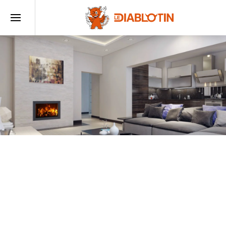
Accueil
–
ramonage,
entretien
poêle à
granulés
Ramonage