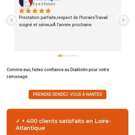
il y a 24 jours
Prestation parfaite,respect de l’horaireTravail 
Tr
soigné et sérieuxÀ l’année prochaine
Comme eux, faites confiance au Diablotin pour votre
ramonage.
PRENDRE RENDEZ-VOUS À NANTES
✓ + 400 clients satisfaits en Loire-
Atlantique