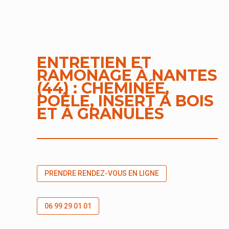
Tarifs
Réglementation
ENTRETIEN ET
Bien
RAMONAGE À NANTES
choisir
(44) : CHEMINÉE,
son
POÊLE, INSERT À BOIS
bois
ET À GRANULÉS
Pourquoi
ramoner
?
PRENDRE RENDEZ-VOUS EN LIGNE
Intervention
06 99 29 01 01
Contrat