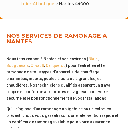
Loire-Atlantique
> Nantes 44000
Pro
NOS SERVICES DE RAMONAGE À
Notre
NANTES
entreprise
Nous intervenons à Nantes et ses environs (
Blain
,
Bouguenais
,
Orvault
,
Carquefou
) pour l’entretien et le
Contact
ramonage de tous types d’appareils de chauffage :
cheminées, inserts, poêles à bois ou à granulés, et
chaudières. Nos techniciens qualifiés assurent un travail
Carrière
propre et conforme aux normes en vigueur, pour votre
sécurité et le bon fonctionnement de vos installations.
Qu’il s’agisse d’un ramonage obligatoire ou un entretien
préventif, nous vous garantissons une intervention rapide et
un certificat de ramonage valable pour votre assurance