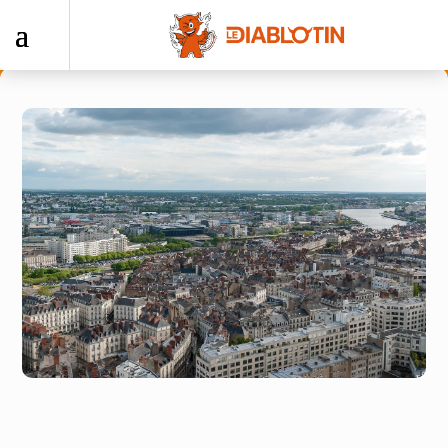
Accueil
–
ramonage,
entretien
poêle à
granulés
Ramonage