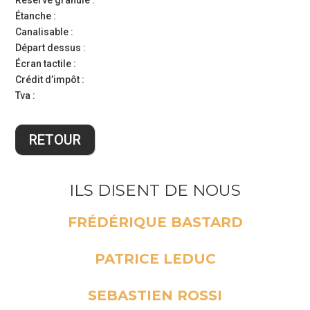
Réserve granulé :
Étanche :
Tarifs
Canalisable :
Départ dessus :
Réglementation
Écran tactile :
Bien
Crédit d’impôt :
Tva :
choisir
son
RETOUR
bois
Pourquoi
ILS DISENT DE NOUS
ramoner
?
FRÉDÉRIQUE BASTARD
Merci pour votre professionnalisme...
Intervention
PATRICE LEDUC
Très bon service Ponctuel et efficace très bon relationnel...
SEBASTIEN ROSSI
Contrat