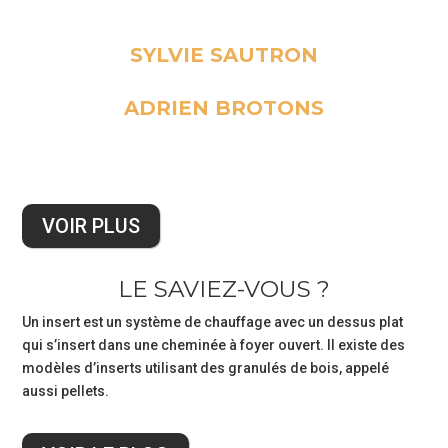
Excellent service, prise de rendez-vous en ligne, bonne
communication, prestation réalisée proprement, BRAVO!...
SYLVIE SAUTRON
Pro
Très sympa efficace et rapide (30mn)...
ADRIEN BROTONS
Notre
Ponctuel, pro, excellente prestation, travail propre, pleins de
conseils. Je recommande à ma famille de suite!...
entreprise
VOIR PLUS
Contact
LE SAVIEZ-VOUS ?
Carrière
Un insert est un système de chauffage avec un dessus plat
qui s’insert dans une cheminée à foyer ouvert. Il existe des
modèles d’inserts utilisant des granulés de bois, appelé
aussi pellets.