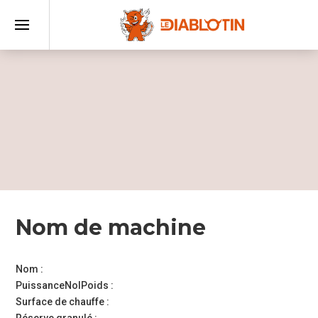
Accueil
–
ramonage,
entretien
poêle à
Nom de machine
granulés
Nom :
PuissanceNolPoids :
Ramonage
Surface de chauffe :