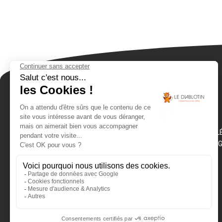
ACCUEIL – RAMONAGE, ENTRETIEN POÊLE À GRANUL
CHAUFFA