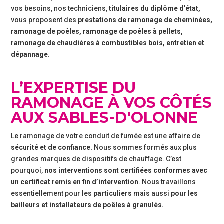
vos besoins, nos techniciens,
titulaires du diplôme d’état,
Tarifs
vous proposent des
prestations de ramonage de cheminées,
ramonage de poêles, ramonage de poêles à pellets,
Réglementation
ramonage de chaudières à combustibles bois, entretien et
dépannage.
Bien
choisir
L’EXPERTISE DU
son
RAMONAGE À VOS CÔTÉS
bois
AUX SABLES-D'OLONNE
Pourquoi
Le ramonage de votre conduit de fumée est une affaire de
ramoner
sécurité et de confiance.
Nous sommes formés aux plus
?
grandes marques de dispositifs de chauffage. C’est
pourquoi,
nos interventions sont certifiées conformes avec
Intervention
un certificat remis en fin d’intervention
. Nous travaillons
essentiellement pour les
particuliers
mais aussi
pour les
bailleurs et installateurs de poêles à granulés.
Contrat