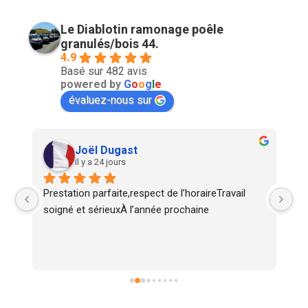
Le Diablotin ramonage poêle
granulés/bois 44.
4.9
Basé sur 482 avis
powered by
G
o
o
g
l
e
évaluez-nous sur
Joël Dugast
il y a 24 jours
Prestation parfaite,respect de l’horaireTravail 
Tr
soigné et sérieuxÀ l’année prochaine