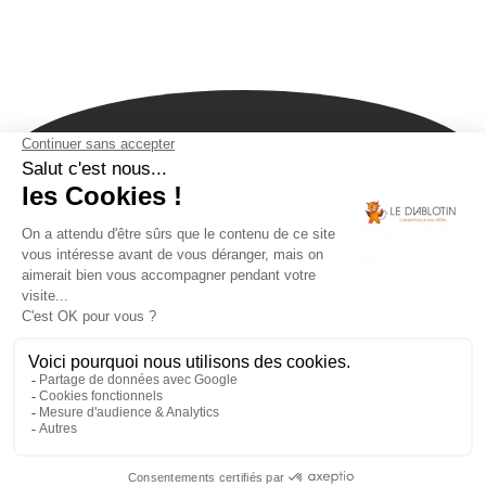
Accueil – ramonage, entretien poêle à granulés
Notre entreprise
Pro
Contact
Station-technique multimarques
Les acteurs du
secteur du bois de chauffage
Nos partenaires
Mentions légales
Condition générale de vente
FRANCE BOUGIE GRANULÉ
Conception :
TERRE
de Pixels