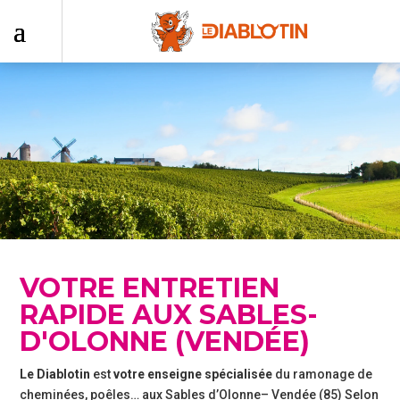
Accueil
–
ramonage,
entretien
poêle à
VOTRE ENTRETIEN
granulés
RAPIDE AUX SABLES-
D'OLONNE (VENDÉE)
Ramonage
Le Diablotin
est
votre enseigne spécialisée
du ramonage de
cheminées, poêles… aux Sables d’Olonne– Vendée (85) Selon